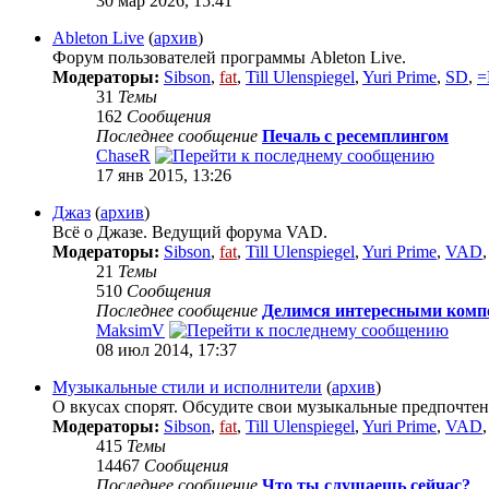
30 мар 2026, 15:41
Ableton Live
(
архив
)
Форум пользователей программы Ableton Live.
Модераторы:
Sibson
,
fat
,
Till Ulenspiegel
,
Yuri Prime
,
SD
,
=
31
Темы
162
Сообщения
Последнее сообщение
Печаль с ресемплингом
ChaseR
17 янв 2015, 13:26
Джаз
(
архив
)
Всё о Джазе. Ведущий форума VAD.
Модераторы:
Sibson
,
fat
,
Till Ulenspiegel
,
Yuri Prime
,
VAD
21
Темы
510
Сообщения
Последнее сообщение
Делимся интересными комп
MaksimV
08 июл 2014, 17:37
Музыкальные стили и исполнители
(
архив
)
О вкусах спорят. Обсудите свои музыкальные предпочтен
Модераторы:
Sibson
,
fat
,
Till Ulenspiegel
,
Yuri Prime
,
VAD
415
Темы
14467
Сообщения
Последнее сообщение
Что ты слушаешь сейчас?