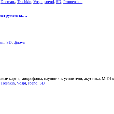
,
Deeman.
,
Troshkin
,
Vospi
,
spend
,
SD
,
Promension
инструменты,…
an.
,
SD
,
djnova
вые карты, микрофоны, наушники, усилители, акустика, MIDI-кл
,
Troshkin
,
Vospi
,
spend
,
SD