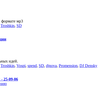
 формате мр3
,
Troshkin
,
SD
ации
ьных идей.
,
Troshkin
,
Vospi
,
spend
,
SD
,
djnova
,
Promension
,
DJ Densky
 - 25-09-06