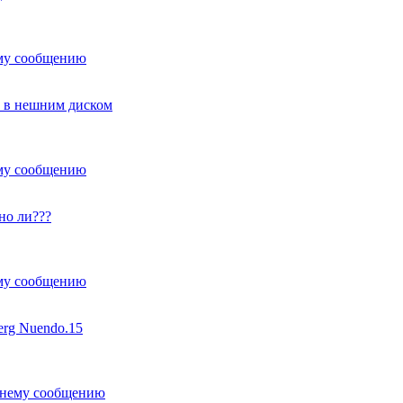
с в нешним диском
о ли???
erg Nuendo.15