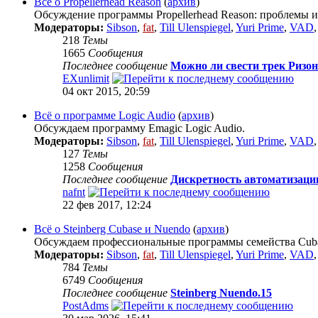
Всё о Propellerhead Reason
(
архив
)
Обсуждение программы Propellerhead Reason: проблемы и
Модераторы:
Sibson
,
fat
,
Till Ulenspiegel
,
Yuri Prime
,
VAD
218
Темы
1665
Сообщения
Последнее сообщение
Можно ли свести трек Ризон
EXunlimit
04 окт 2015, 20:59
Всё о программе Logic Audio
(
архив
)
Обсуждаем программу Emagic Logic Audio.
Модераторы:
Sibson
,
fat
,
Till Ulenspiegel
,
Yuri Prime
,
VAD
127
Темы
1258
Сообщения
Последнее сообщение
Дискретность автоматизаци
nafnt
22 фев 2017, 12:24
Всё о Steinberg Cubase и Nuendo
(
архив
)
Обсуждаем профессиональные программы семейства Cubas
Модераторы:
Sibson
,
fat
,
Till Ulenspiegel
,
Yuri Prime
,
VAD
784
Темы
6749
Сообщения
Последнее сообщение
Steinberg Nuendo.15
PostAdms