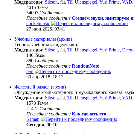
Модераторы:
Sibson
,
fat
,
Till Ulenspiegel
,
Yuri Prime
,
VAD
4015
Темы
54097
Сообщения
Последнее сообщение
Создаём звуки, имитируем 
cricketmusic
27 июн 2025, 03:41
Учебные материалы
(
архив
)
Теория. учебники, видеоуроки.
Модераторы:
Sibson
,
fat
,
Till Ulenspiegel
,
Yuri Prime
,
Deem
140
Темы
880
Сообщения
Последнее сообщение
RandomNote
bart
30 апр 2018, 18:12
Железный раздел
(
архив
)
Обсуждение компьютерного и музыкального железа: звуко
Модераторы:
Sibson
,
fat
,
Till Ulenspiegel
,
Yuri Prime
,
VAD
1573
Темы
21427
Сообщения
Последнее сообщение
Как сделать это
S1man
Сегодня
, 00:10