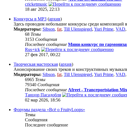
cricketmusic
18 авг 2025, 22:13
Конкурсы в МР3
(
архив
)
Здесь проводим небольшие конкурсы среди композиций в
Модераторы:
Sibson
,
fat
,
Till Ulenspiegel
,
Yuri Prime
,
VAD
68
Темы
3153
Сообщения
Последнее сообщение
Мини-конкурс по гармониз
Rus+ick
27 фев 2017, 00:22
Творческая мастерская
(
архив
)
Анонсирование своих треков и конструктивных музыкал
Модераторы:
Sibson
,
fat
,
Till Ulenspiegel
,
Yuri Prime
,
VAD
6965
Темы
79340
Сообщения
Последнее сообщение
Afreet - Tranceportstation Mix
Танцор Пасадобля
02 мар 2026, 18:56
Форумы раздела «Всё о FruityLoops»
Темы
Сообщения
Последнее сообщение