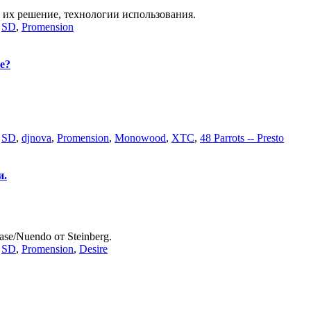
 их решение, технологии использования.
,
SD
,
Promension
е?
,
SD
,
djnova
,
Promension
,
Monowood
,
XTC
,
48 Parrots -- Presto
и.
e/Nuendo от Steinberg.
,
SD
,
Promension
,
Desire