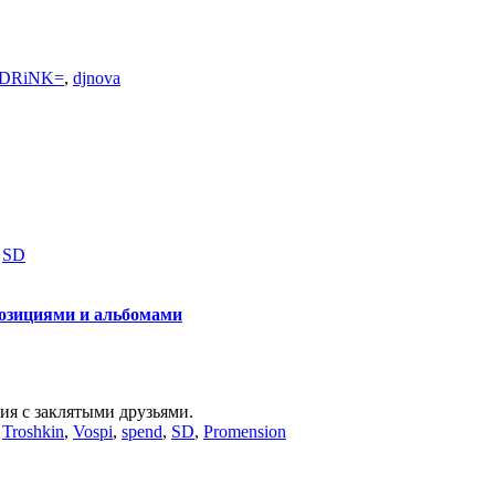
DRiNK=
,
djnova
,
SD
озициями и альбомами
ия с заклятыми друзьями.
,
Troshkin
,
Vospi
,
spend
,
SD
,
Promension