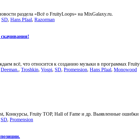
вости раздела «Всё о FruityLoops» на MixGalaxy.ru.
,
SD
,
Hans Pfaal
,
Razorman
я скачивания!
ждаем всё, что относится к созданию музыки в программах Fruity
,
Deeman.
,
Troshkin
,
Vospi
,
SD
,
Promension
,
Hans Pfaal
,
Monowood
st, Конкурсы, Fruity TOP, Hall of Fame и др. Выявленные ошибки
,
SD
,
Promension
позиции.