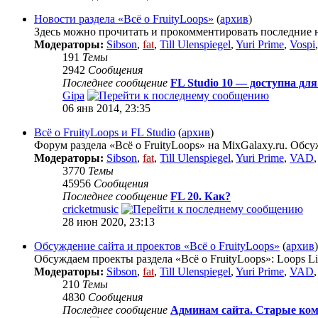
Новости раздела «Всё о FruityLoops»
(
архив
)
Здесь можно прочитать и прокомментировать последние но
Модераторы:
Sibson
,
fat
,
Till Ulenspiegel
,
Yuri Prime
,
Vospi
191
Темы
2942
Сообщения
Последнее сообщение
FL Studio 10 — доступна дл
Gipa
06 янв 2014, 23:35
Всё о FruityLoops и FL Studio
(
архив
)
Форум раздела «Всё о FruityLoops» на MixGalaxy.ru. Обсу
Модераторы:
Sibson
,
fat
,
Till Ulenspiegel
,
Yuri Prime
,
VAD
3770
Темы
45956
Сообщения
Последнее сообщение
FL 20. Как?
cricketmusic
28 июн 2020, 23:13
Обсуждение сайта и проектов «Всё о FruityLoops»
(
архив
)
Обсуждаем проекты раздела «Всё о FruityLoops»: Loops Li
Модераторы:
Sibson
,
fat
,
Till Ulenspiegel
,
Yuri Prime
,
VAD
210
Темы
4830
Сообщения
Последнее сообщение
Админам сайта. Старые ком