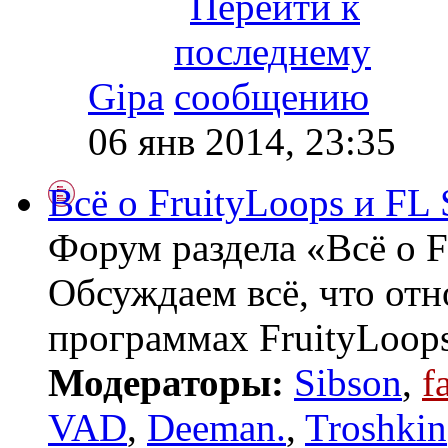
Gipa
06 янв 2014, 23:35
Всё о FruityLoops и FL 
Форум раздела «Всё о F
Обсуждаем всё, что отн
программах FruityLoops
Модераторы:
Sibson
,
f
VAD
,
Deeman.
,
Troshkin