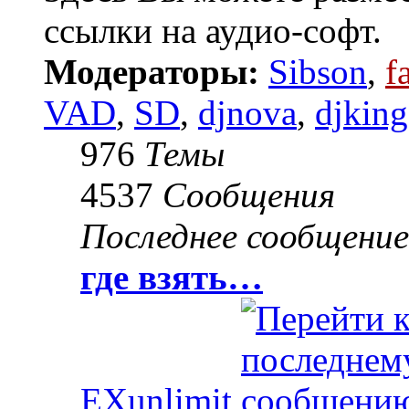
ссылки на аудио-софт.
Модераторы:
Sibson
,
f
VAD
,
SD
,
djnova
,
djking
976
Темы
4537
Сообщения
Последнее сообщение
где взять…
EXunlimit