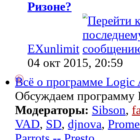
Ризоне?
EXunlimit
04 окт 2015, 20:59
Всё о программе Logic 
Обсуждаем программу E
Модераторы:
Sibson
,
f
VAD
,
SD
,
djnova
,
Prome
Parrots -- Presto