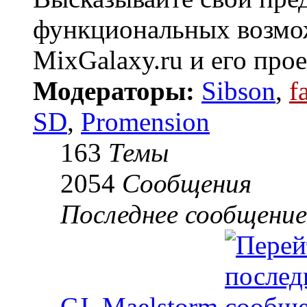
функциональных возмож
MixGalaxy.ru и его прое
Модераторы:
Sibson
,
f
SD
,
Promension
163
Темы
2054
Сообщения
Последнее сообщение
CJ_Maelstorm