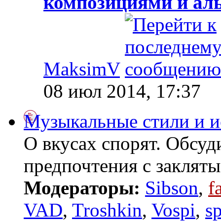
композициями и ал
MaksimV
08 июл 2014, 17:37
Музыкальные стили и и
О вкусах спорят. Обсуд
предпочтения с заклят
Модераторы:
Sibson
,
f
VAD
,
Troshkin
,
Vospi
,
s