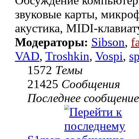
Обсуждение компьютерн
звуковые карты, микро
акустика, MIDI-клавиату
Модераторы:
Sibson
,
f
VAD
,
Troshkin
,
Vospi
,
s
1572
Темы
21425
Сообщения
Последнее сообщение